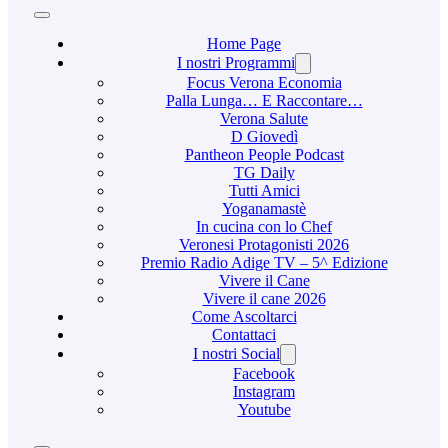
Home Page
I nostri Programmi
Focus Verona Economia
Palla Lunga… E Raccontare…
Verona Salute
D Giovedì
Pantheon People Podcast
TG Daily
Tutti Amici
Yoganamastè
In cucina con lo Chef
Veronesi Protagonisti 2026
Premio Radio Adige TV – 5^ Edizione
Vivere il Cane
Vivere il cane 2026
Come Ascoltarci
Contattaci
I nostri Social
Facebook
Instagram
Youtube