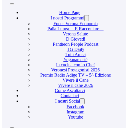
Home Page
I nostri Programmi
Focus Verona Economia
Palla Lunga… E Raccontare…
Verona Salute
D Giovedì
Pantheon People Podcast
TG Daily
Tutti Amici
Yoganamastè
In cucina con lo Chef
Veronesi Protagonisti 2026
Premio Radio Adige TV – 5^ Edizione
Vivere il Cane
Vivere il cane 2026
Come Ascoltarci
Contattaci
I nostri Social
Facebook
Instagram
Youtube