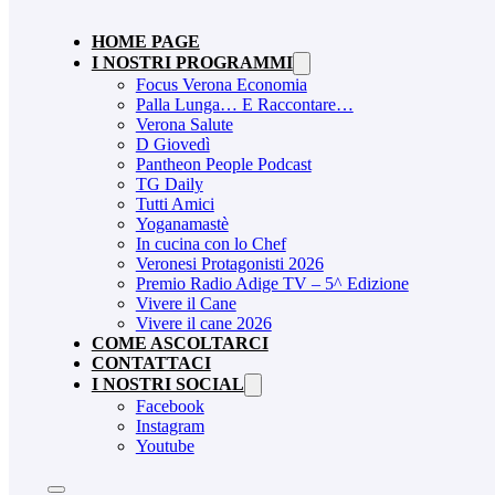
HOME PAGE
I NOSTRI PROGRAMMI
Focus Verona Economia
Palla Lunga… E Raccontare…
Verona Salute
D Giovedì
Pantheon People Podcast
TG Daily
Tutti Amici
Yoganamastè
In cucina con lo Chef
Veronesi Protagonisti 2026
Premio Radio Adige TV – 5^ Edizione
Vivere il Cane
Vivere il cane 2026
COME ASCOLTARCI
CONTATTACI
I NOSTRI SOCIAL
Facebook
Instagram
Youtube