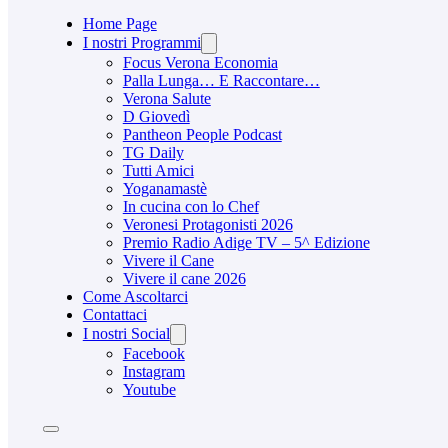
Home Page
I nostri Programmi
Focus Verona Economia
Palla Lunga… E Raccontare…
Verona Salute
D Giovedì
Pantheon People Podcast
TG Daily
Tutti Amici
Yoganamastè
In cucina con lo Chef
Veronesi Protagonisti 2026
Premio Radio Adige TV – 5^ Edizione
Vivere il Cane
Vivere il cane 2026
Come Ascoltarci
Contattaci
I nostri Social
Facebook
Instagram
Youtube