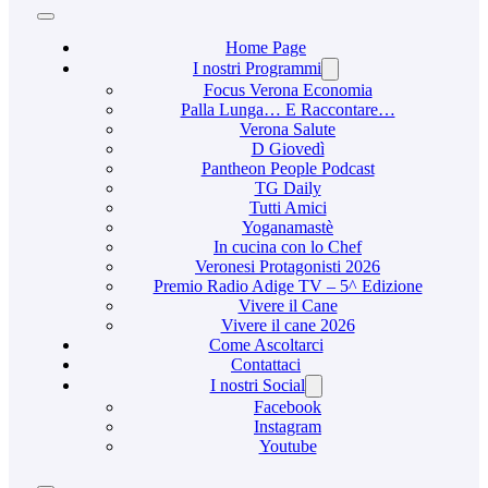
Home Page
I nostri Programmi
Focus Verona Economia
Palla Lunga… E Raccontare…
Verona Salute
D Giovedì
Pantheon People Podcast
TG Daily
Tutti Amici
Yoganamastè
In cucina con lo Chef
Veronesi Protagonisti 2026
Premio Radio Adige TV – 5^ Edizione
Vivere il Cane
Vivere il cane 2026
Come Ascoltarci
Contattaci
I nostri Social
Facebook
Instagram
Youtube