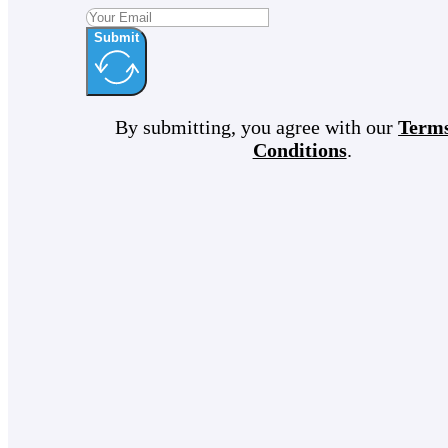
Submit
By submitting, you agree with our
Term
Conditions
.