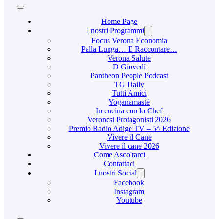
Home Page
I nostri Programmi
Focus Verona Economia
Palla Lunga… E Raccontare…
Verona Salute
D Giovedì
Pantheon People Podcast
TG Daily
Tutti Amici
Yoganamastè
In cucina con lo Chef
Veronesi Protagonisti 2026
Premio Radio Adige TV – 5^ Edizione
Vivere il Cane
Vivere il cane 2026
Come Ascoltarci
Contattaci
I nostri Social
Facebook
Instagram
Youtube