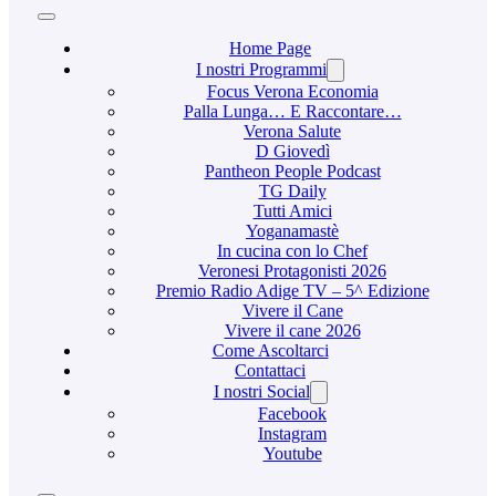
Home Page
I nostri Programmi
Focus Verona Economia
Palla Lunga… E Raccontare…
Verona Salute
D Giovedì
Pantheon People Podcast
TG Daily
Tutti Amici
Yoganamastè
In cucina con lo Chef
Veronesi Protagonisti 2026
Premio Radio Adige TV – 5^ Edizione
Vivere il Cane
Vivere il cane 2026
Come Ascoltarci
Contattaci
I nostri Social
Facebook
Instagram
Youtube