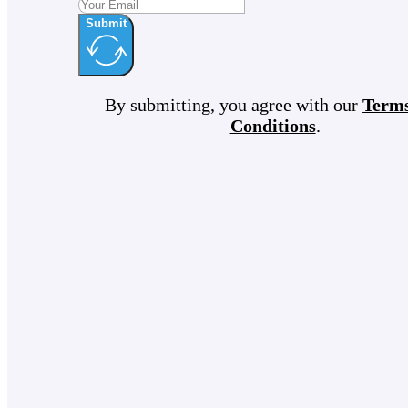
Submit
By submitting, you agree with our
Term
Conditions
.