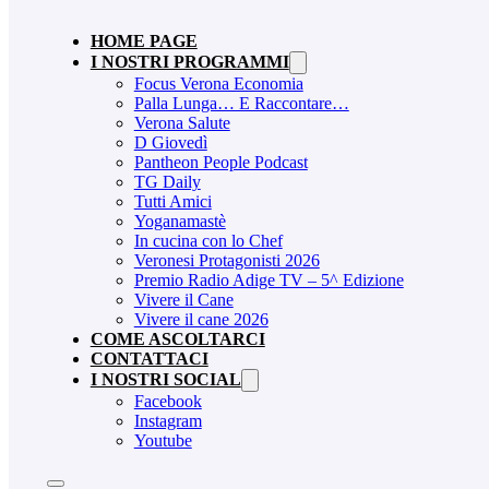
HOME PAGE
I NOSTRI PROGRAMMI
Focus Verona Economia
Palla Lunga… E Raccontare…
Verona Salute
D Giovedì
Pantheon People Podcast
TG Daily
Tutti Amici
Yoganamastè
In cucina con lo Chef
Veronesi Protagonisti 2026
Premio Radio Adige TV – 5^ Edizione
Vivere il Cane
Vivere il cane 2026
COME ASCOLTARCI
CONTATTACI
I NOSTRI SOCIAL
Facebook
Instagram
Youtube