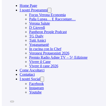
Home Page
I nostri Programmi
Focus Verona Economia
Palla Lunga… E Raccontare…
Verona Salute
D Giovedì
Pantheon People Podcast
TG Daily
Tutti Amici
Yoganamastè
In cucina con lo Chef
Veronesi Protagonisti 2026
Premio Radio Adige TV – 5^ Edizione
Vivere il Cane
Vivere il cane 2026
Come Ascoltarci
Contattaci
I nostri Social
Facebook
Instagram
Youtube