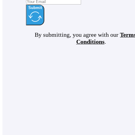
Submit
By submitting, you agree with our
Term
Conditions
.