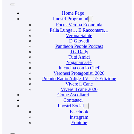
Home Page
I nostri Programmi
Focus Verona Economia
Palla Lunga… E Raccontare…
Verona Salute
D Giovedì
Pantheon People Podcast
TG Daily
Tutti Amici
Yoganamastè
In cucina con lo Chef
Veronesi Protagonisti 2026
Premio Radio Adige TV – 5^ Edizione
Vivere il Cane
Vivere il cane 2026
Come Ascoltarci
Contattaci
I nostri Social
Facebook
Instagram
Youtube