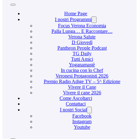
Home Page
I nostri Programmi
Focus Verona Economia
Palla Lunga… E Raccontare…
Verona Salute
D Giovedì
Pantheon People Podcast
TG Daily
Tutti Amici
Yoganamastè
In cucina con lo Chef
Veronesi Protagonisti 2026
Premio Radio Adige TV – 5^ Edizione
Vivere il Cane
Vivere il cane 2026
Come Ascoltarci
Contattaci
I nostri Social
Facebook
Instagram
Youtube