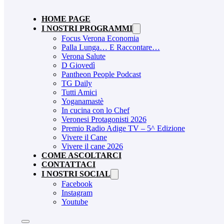
HOME PAGE
I NOSTRI PROGRAMMI
Focus Verona Economia
Palla Lunga… E Raccontare…
Verona Salute
D Giovedì
Pantheon People Podcast
TG Daily
Tutti Amici
Yoganamastè
In cucina con lo Chef
Veronesi Protagonisti 2026
Premio Radio Adige TV – 5^ Edizione
Vivere il Cane
Vivere il cane 2026
COME ASCOLTARCI
CONTATTACI
I NOSTRI SOCIAL
Facebook
Instagram
Youtube