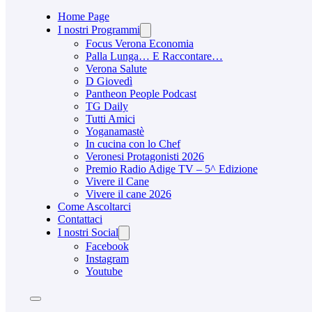
Home Page
I nostri Programmi
Focus Verona Economia
Palla Lunga… E Raccontare…
Verona Salute
D Giovedì
Pantheon People Podcast
TG Daily
Tutti Amici
Yoganamastè
In cucina con lo Chef
Veronesi Protagonisti 2026
Premio Radio Adige TV – 5^ Edizione
Vivere il Cane
Vivere il cane 2026
Come Ascoltarci
Contattaci
I nostri Social
Facebook
Instagram
Youtube