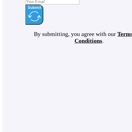
Submit
By submitting, you agree with our
Term
Conditions
.