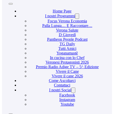
Home Page
I nostri Programmi
Focus Verona Economia
Palla Lunga… E Raccontare…
Verona Salute
D Giovedì
Pantheon People Podcast
TG Daily
Tutti Amici
Yoganamastè
In cucina con lo Chef
Veronesi Protagonisti 2026
Premio Radio Adige TV – 5^ Edizione
Vivere il Cane
Vivere il cane 2026
Come Ascoltarci
Contattaci
I nostri Social
Facebook
Instagram
Youtube