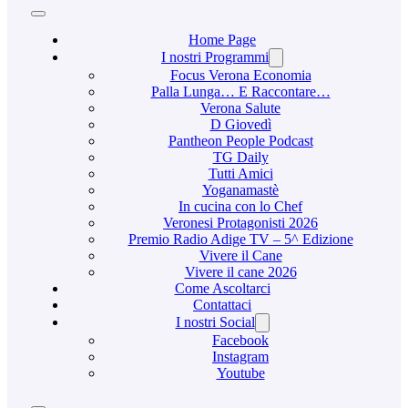
Home Page
I nostri Programmi
Focus Verona Economia
Palla Lunga… E Raccontare…
Verona Salute
D Giovedì
Pantheon People Podcast
TG Daily
Tutti Amici
Yoganamastè
In cucina con lo Chef
Veronesi Protagonisti 2026
Premio Radio Adige TV – 5^ Edizione
Vivere il Cane
Vivere il cane 2026
Come Ascoltarci
Contattaci
I nostri Social
Facebook
Instagram
Youtube