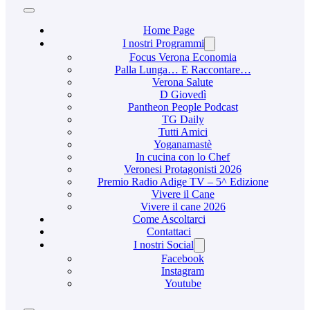
Home Page
I nostri Programmi
Focus Verona Economia
Palla Lunga… E Raccontare…
Verona Salute
D Giovedì
Pantheon People Podcast
TG Daily
Tutti Amici
Yoganamastè
In cucina con lo Chef
Veronesi Protagonisti 2026
Premio Radio Adige TV – 5^ Edizione
Vivere il Cane
Vivere il cane 2026
Come Ascoltarci
Contattaci
I nostri Social
Facebook
Instagram
Youtube