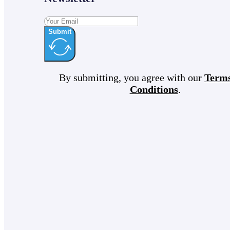
Submit
By submitting, you agree with our
Term
Conditions
.