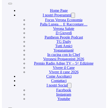
Home Page
I nostri Programmi
Focus Verona Economia
Palla Lunga… E Raccontare…
Verona Salute
D Giovedì
Pantheon People Podcast
TG Daily
Tutti Amici
Yoganamastè
In cucina con lo Chef
Veronesi Protagonisti 2026
Premio Radio Adige TV – 5^ Edizione
Vivere il Cane
Vivere il cane 2026
Come Ascoltarci
Contattaci
I nostri Social
Facebook
Instagram
Youtube