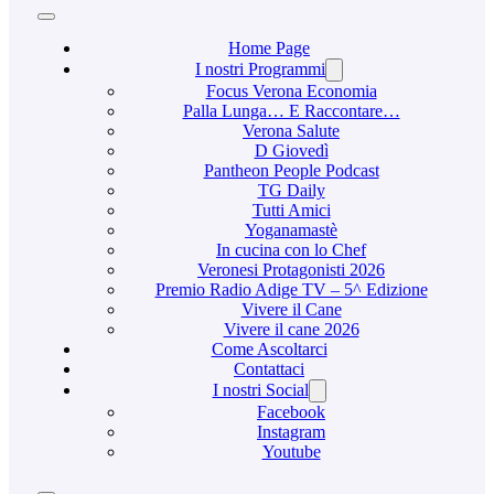
Home Page
I nostri Programmi
Focus Verona Economia
Palla Lunga… E Raccontare…
Verona Salute
D Giovedì
Pantheon People Podcast
TG Daily
Tutti Amici
Yoganamastè
In cucina con lo Chef
Veronesi Protagonisti 2026
Premio Radio Adige TV – 5^ Edizione
Vivere il Cane
Vivere il cane 2026
Come Ascoltarci
Contattaci
I nostri Social
Facebook
Instagram
Youtube