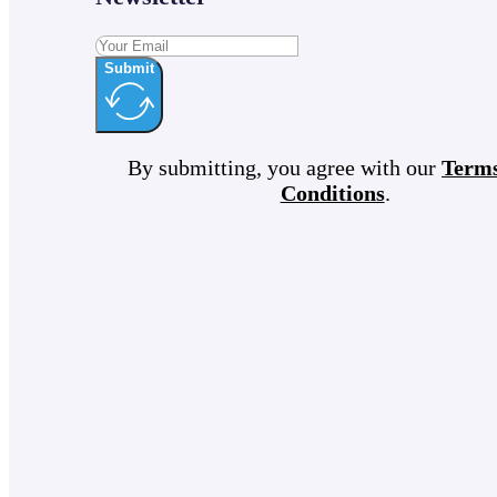
Submit
By submitting, you agree with our
Term
Conditions
.