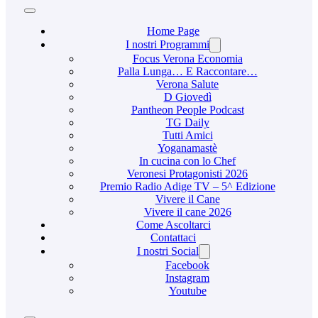
Home Page
I nostri Programmi
Focus Verona Economia
Palla Lunga… E Raccontare…
Verona Salute
D Giovedì
Pantheon People Podcast
TG Daily
Tutti Amici
Yoganamastè
In cucina con lo Chef
Veronesi Protagonisti 2026
Premio Radio Adige TV – 5^ Edizione
Vivere il Cane
Vivere il cane 2026
Come Ascoltarci
Contattaci
I nostri Social
Facebook
Instagram
Youtube