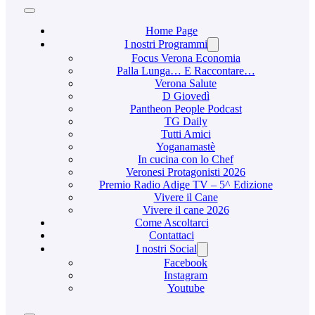
Home Page
I nostri Programmi
Focus Verona Economia
Palla Lunga… E Raccontare…
Verona Salute
D Giovedì
Pantheon People Podcast
TG Daily
Tutti Amici
Yoganamastè
In cucina con lo Chef
Veronesi Protagonisti 2026
Premio Radio Adige TV – 5^ Edizione
Vivere il Cane
Vivere il cane 2026
Come Ascoltarci
Contattaci
I nostri Social
Facebook
Instagram
Youtube