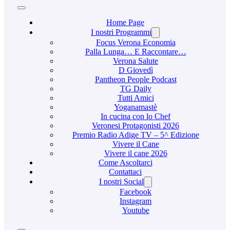
Home Page
I nostri Programmi
Focus Verona Economia
Palla Lunga… E Raccontare…
Verona Salute
D Giovedì
Pantheon People Podcast
TG Daily
Tutti Amici
Yoganamastè
In cucina con lo Chef
Veronesi Protagonisti 2026
Premio Radio Adige TV – 5^ Edizione
Vivere il Cane
Vivere il cane 2026
Come Ascoltarci
Contattaci
I nostri Social
Facebook
Instagram
Youtube