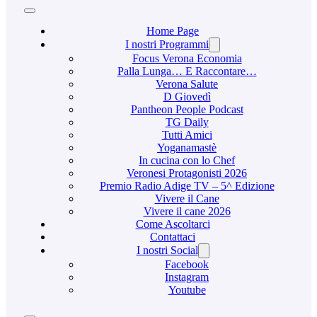
Home Page
I nostri Programmi
Focus Verona Economia
Palla Lunga… E Raccontare…
Verona Salute
D Giovedì
Pantheon People Podcast
TG Daily
Tutti Amici
Yoganamastè
In cucina con lo Chef
Veronesi Protagonisti 2026
Premio Radio Adige TV – 5^ Edizione
Vivere il Cane
Vivere il cane 2026
Come Ascoltarci
Contattaci
I nostri Social
Facebook
Instagram
Youtube