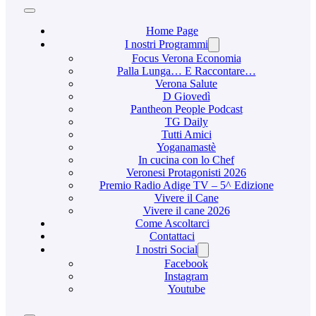
Home Page
I nostri Programmi
Focus Verona Economia
Palla Lunga… E Raccontare…
Verona Salute
D Giovedì
Pantheon People Podcast
TG Daily
Tutti Amici
Yoganamastè
In cucina con lo Chef
Veronesi Protagonisti 2026
Premio Radio Adige TV – 5^ Edizione
Vivere il Cane
Vivere il cane 2026
Come Ascoltarci
Contattaci
I nostri Social
Facebook
Instagram
Youtube