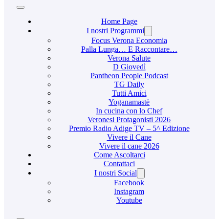
Home Page
I nostri Programmi
Focus Verona Economia
Palla Lunga… E Raccontare…
Verona Salute
D Giovedì
Pantheon People Podcast
TG Daily
Tutti Amici
Yoganamastè
In cucina con lo Chef
Veronesi Protagonisti 2026
Premio Radio Adige TV – 5^ Edizione
Vivere il Cane
Vivere il cane 2026
Come Ascoltarci
Contattaci
I nostri Social
Facebook
Instagram
Youtube