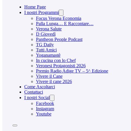
Home Page
I nostri Programmi
Focus Verona Economia
Palla Lunga… E Raccontare…
Verona Salute
D Giovedì
Pantheon People Podcast
TG Daily
Tutti Amici
Yoganamastè
In cucina con lo Chef
Veronesi Protagonisti 2026
Premio Radio Adige TV – 5^ Edizione
Vivere il Cane
Vivere il cane 2026
Come Ascoltarci
Contattaci
I nostri Social
Facebook
Instagram
Youtube