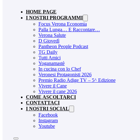
HOME PAGE
I NOSTRI PROGRAMMI
Focus Verona Economia
Palla Lunga… E Raccontare…
Verona Salute
D Giovedì
Pantheon People Podcast
TG Daily
Tutti Amici
Yoganamastè
In cucina con lo Chef
Veronesi Protagonisti 2026
Premio Radio Adige TV – 5^ Edizione
Vivere il Cane
Vivere il cane 2026
COME ASCOLTARCI
CONTATTACI
I NOSTRI SOCIAL
Facebook
Instagram
Youtube