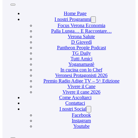
Home Page
I nostri Programmi
Focus Verona Economia
Palla Lunga… E Raccontare…
Verona Salute
D Giovedì
Pantheon People Podcast
TG Daily
Tutti Amici
Yoganamastè
In cucina con lo Chef
Veronesi Protagonisti 2026
Premio Radio Adige TV – 5^ Edizione
Vivere il Cane
Vivere il cane 2026
Come Ascoltarci
Contattaci
I nostri Social
Facebook
Instagram
Youtube