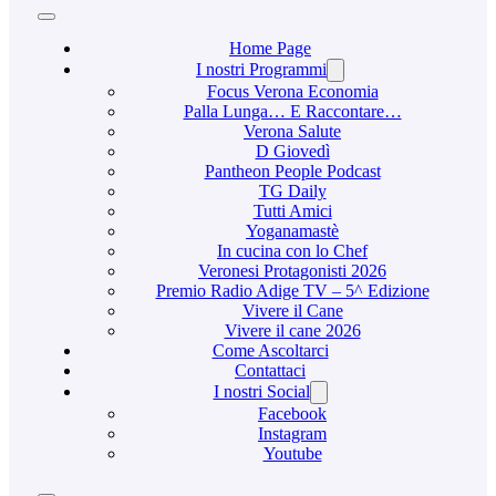
Home Page
I nostri Programmi
Focus Verona Economia
Palla Lunga… E Raccontare…
Verona Salute
D Giovedì
Pantheon People Podcast
TG Daily
Tutti Amici
Yoganamastè
In cucina con lo Chef
Veronesi Protagonisti 2026
Premio Radio Adige TV – 5^ Edizione
Vivere il Cane
Vivere il cane 2026
Come Ascoltarci
Contattaci
I nostri Social
Facebook
Instagram
Youtube