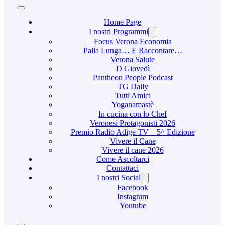
Home Page
I nostri Programmi
Focus Verona Economia
Palla Lunga… E Raccontare…
Verona Salute
D Giovedì
Pantheon People Podcast
TG Daily
Tutti Amici
Yoganamastè
In cucina con lo Chef
Veronesi Protagonisti 2026
Premio Radio Adige TV – 5^ Edizione
Vivere il Cane
Vivere il cane 2026
Come Ascoltarci
Contattaci
I nostri Social
Facebook
Instagram
Youtube