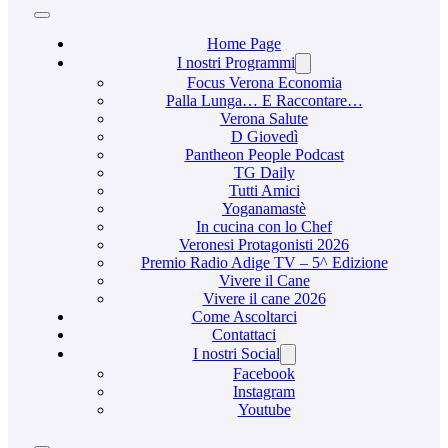
Home Page
I nostri Programmi
Focus Verona Economia
Palla Lunga… E Raccontare…
Verona Salute
D Giovedì
Pantheon People Podcast
TG Daily
Tutti Amici
Yoganamastè
In cucina con lo Chef
Veronesi Protagonisti 2026
Premio Radio Adige TV – 5^ Edizione
Vivere il Cane
Vivere il cane 2026
Come Ascoltarci
Contattaci
I nostri Social
Facebook
Instagram
Youtube