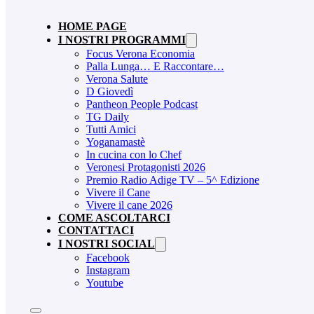
HOME PAGE
I NOSTRI PROGRAMMI
Focus Verona Economia
Palla Lunga… E Raccontare…
Verona Salute
D Giovedì
Pantheon People Podcast
TG Daily
Tutti Amici
Yoganamastè
In cucina con lo Chef
Veronesi Protagonisti 2026
Premio Radio Adige TV – 5^ Edizione
Vivere il Cane
Vivere il cane 2026
COME ASCOLTARCI
CONTATTACI
I NOSTRI SOCIAL
Facebook
Instagram
Youtube