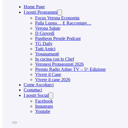
Home Page
I nostri Programmi
Focus Verona Economia
Palla Lunga… E Raccontare…
Verona Salute
D Giovedì
Pantheon People Podcast
TG Daily
Tutti Amici
Yoganamastè
In cucina con lo Chef
Veronesi Protagonisti 2026
Premio Radio Adige TV – 5^ Edizione
Vivere il Cane
Vivere il cane 2026
Come Ascoltarci
Contattaci
I nostri Social
Facebook
Instagram
Youtube