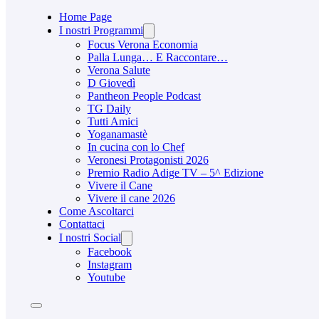
Home Page
I nostri Programmi
Focus Verona Economia
Palla Lunga… E Raccontare…
Verona Salute
D Giovedì
Pantheon People Podcast
TG Daily
Tutti Amici
Yoganamastè
In cucina con lo Chef
Veronesi Protagonisti 2026
Premio Radio Adige TV – 5^ Edizione
Vivere il Cane
Vivere il cane 2026
Come Ascoltarci
Contattaci
I nostri Social
Facebook
Instagram
Youtube