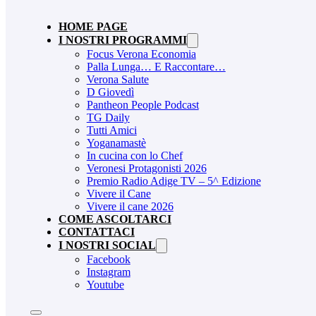
HOME PAGE
I NOSTRI PROGRAMMI
Focus Verona Economia
Palla Lunga… E Raccontare…
Verona Salute
D Giovedì
Pantheon People Podcast
TG Daily
Tutti Amici
Yoganamastè
In cucina con lo Chef
Veronesi Protagonisti 2026
Premio Radio Adige TV – 5^ Edizione
Vivere il Cane
Vivere il cane 2026
COME ASCOLTARCI
CONTATTACI
I NOSTRI SOCIAL
Facebook
Instagram
Youtube