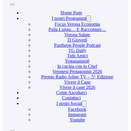
Home Page
I nostri Programmi
Focus Verona Economia
Palla Lunga… E Raccontare…
Verona Salute
D Giovedì
Pantheon People Podcast
TG Daily
Tutti Amici
Yoganamastè
In cucina con lo Chef
Veronesi Protagonisti 2026
Premio Radio Adige TV – 5^ Edizione
Vivere il Cane
Vivere il cane 2026
Come Ascoltarci
Contattaci
I nostri Social
Facebook
Instagram
Youtube