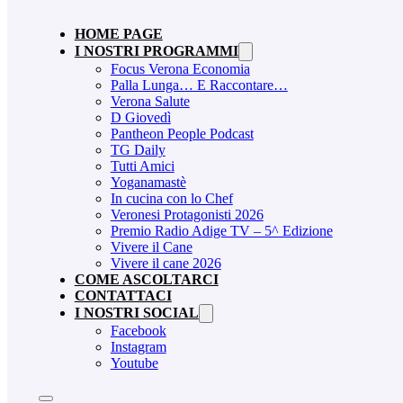
HOME PAGE
I NOSTRI PROGRAMMI
Focus Verona Economia
Palla Lunga… E Raccontare…
Verona Salute
D Giovedì
Pantheon People Podcast
TG Daily
Tutti Amici
Yoganamastè
In cucina con lo Chef
Veronesi Protagonisti 2026
Premio Radio Adige TV – 5^ Edizione
Vivere il Cane
Vivere il cane 2026
COME ASCOLTARCI
CONTATTACI
I NOSTRI SOCIAL
Facebook
Instagram
Youtube