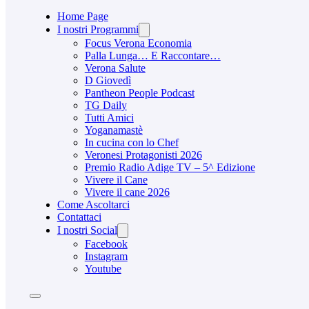
Home Page
I nostri Programmi
Focus Verona Economia
Palla Lunga… E Raccontare…
Verona Salute
D Giovedì
Pantheon People Podcast
TG Daily
Tutti Amici
Yoganamastè
In cucina con lo Chef
Veronesi Protagonisti 2026
Premio Radio Adige TV – 5^ Edizione
Vivere il Cane
Vivere il cane 2026
Come Ascoltarci
Contattaci
I nostri Social
Facebook
Instagram
Youtube