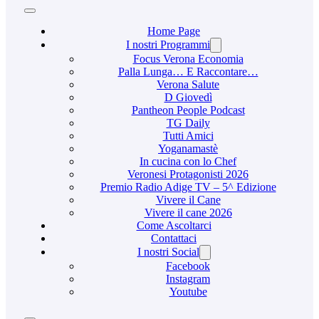
Home Page
I nostri Programmi
Focus Verona Economia
Palla Lunga… E Raccontare…
Verona Salute
D Giovedì
Pantheon People Podcast
TG Daily
Tutti Amici
Yoganamastè
In cucina con lo Chef
Veronesi Protagonisti 2026
Premio Radio Adige TV – 5^ Edizione
Vivere il Cane
Vivere il cane 2026
Come Ascoltarci
Contattaci
I nostri Social
Facebook
Instagram
Youtube