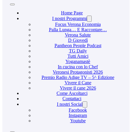
Home Page
I nostri Programmi
Focus Verona Economia
Palla Lunga… E Raccontare…
Verona Salute
D Giovedì
Pantheon People Podcast
TG Daily
Tutti Amici
Yoganamastè
In cucina con lo Chef
Veronesi Protagonisti 2026
Premio Radio Adige TV – 5^ Edizione
Vivere il Cane
Vivere il cane 2026
Come Ascoltarci
Contattaci
I nostri Social
Facebook
Instagram
Youtube