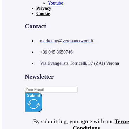
Youtube
Privacy
Cookie
Contact
marketing@veronanetwork.it
+39 045 8650746
Via Evangelista Torricelli, 37 (ZAI) Verona
Newsletter
Submit
By submitting, you agree with our
Term
Conditions
.