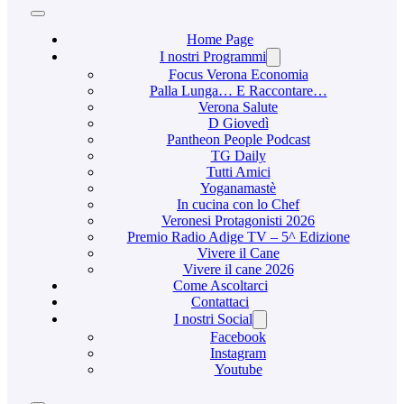
Home Page
I nostri Programmi
Focus Verona Economia
Palla Lunga… E Raccontare…
Verona Salute
D Giovedì
Pantheon People Podcast
TG Daily
Tutti Amici
Yoganamastè
In cucina con lo Chef
Veronesi Protagonisti 2026
Premio Radio Adige TV – 5^ Edizione
Vivere il Cane
Vivere il cane 2026
Come Ascoltarci
Contattaci
I nostri Social
Facebook
Instagram
Youtube