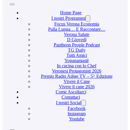
Home Page
I nostri Programmi
Focus Verona Economia
Palla Lunga… E Raccontare…
Verona Salute
D Giovedì
Pantheon People Podcast
TG Daily
Tutti Amici
Yoganamastè
In cucina con lo Chef
Veronesi Protagonisti 2026
Premio Radio Adige TV – 5^ Edizione
Vivere il Cane
Vivere il cane 2026
Come Ascoltarci
Contattaci
I nostri Social
Facebook
Instagram
Youtube