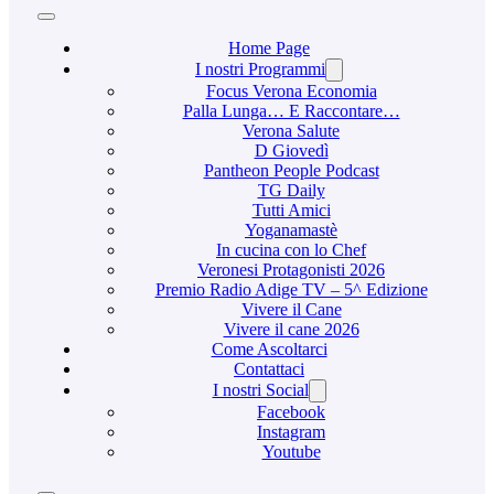
Home Page
I nostri Programmi
Focus Verona Economia
Palla Lunga… E Raccontare…
Verona Salute
D Giovedì
Pantheon People Podcast
TG Daily
Tutti Amici
Yoganamastè
In cucina con lo Chef
Veronesi Protagonisti 2026
Premio Radio Adige TV – 5^ Edizione
Vivere il Cane
Vivere il cane 2026
Come Ascoltarci
Contattaci
I nostri Social
Facebook
Instagram
Youtube