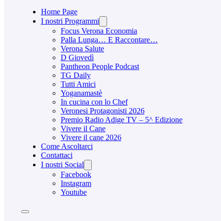
Home Page
I nostri Programmi
Focus Verona Economia
Palla Lunga… E Raccontare…
Verona Salute
D Giovedì
Pantheon People Podcast
TG Daily
Tutti Amici
Yoganamastè
In cucina con lo Chef
Veronesi Protagonisti 2026
Premio Radio Adige TV – 5^ Edizione
Vivere il Cane
Vivere il cane 2026
Come Ascoltarci
Contattaci
I nostri Social
Facebook
Instagram
Youtube