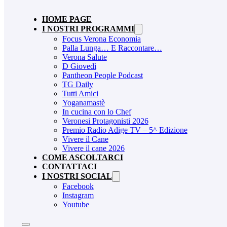
HOME PAGE
I NOSTRI PROGRAMMI
Focus Verona Economia
Palla Lunga… E Raccontare…
Verona Salute
D Giovedì
Pantheon People Podcast
TG Daily
Tutti Amici
Yoganamastè
In cucina con lo Chef
Veronesi Protagonisti 2026
Premio Radio Adige TV – 5^ Edizione
Vivere il Cane
Vivere il cane 2026
COME ASCOLTARCI
CONTATTACI
I NOSTRI SOCIAL
Facebook
Instagram
Youtube