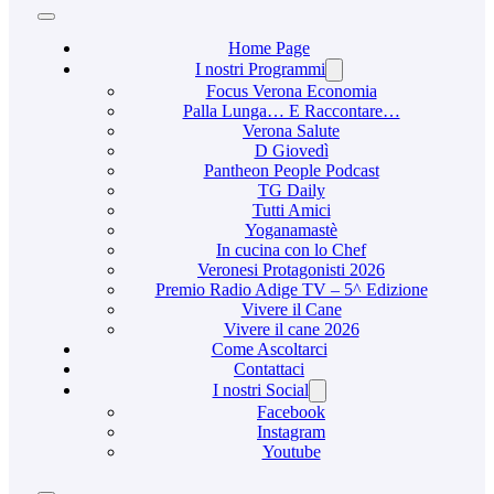
Home Page
I nostri Programmi
Focus Verona Economia
Palla Lunga… E Raccontare…
Verona Salute
D Giovedì
Pantheon People Podcast
TG Daily
Tutti Amici
Yoganamastè
In cucina con lo Chef
Veronesi Protagonisti 2026
Premio Radio Adige TV – 5^ Edizione
Vivere il Cane
Vivere il cane 2026
Come Ascoltarci
Contattaci
I nostri Social
Facebook
Instagram
Youtube