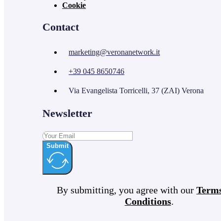
Cookie
Contact
marketing@veronanetwork.it
+39 045 8650746
Via Evangelista Torricelli, 37 (ZAI) Verona
Newsletter
Submit
By submitting, you agree with our
Term
Conditions
.