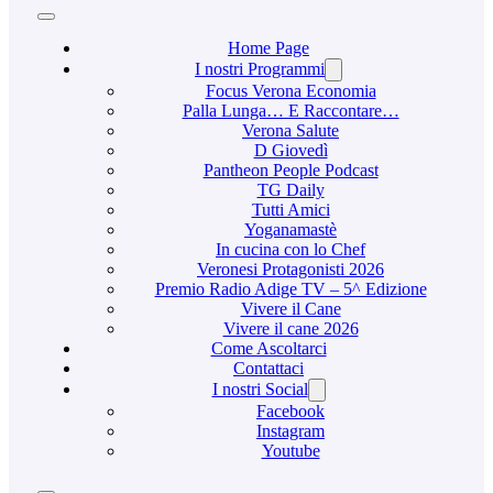
Home Page
I nostri Programmi
Focus Verona Economia
Palla Lunga… E Raccontare…
Verona Salute
D Giovedì
Pantheon People Podcast
TG Daily
Tutti Amici
Yoganamastè
In cucina con lo Chef
Veronesi Protagonisti 2026
Premio Radio Adige TV – 5^ Edizione
Vivere il Cane
Vivere il cane 2026
Come Ascoltarci
Contattaci
I nostri Social
Facebook
Instagram
Youtube