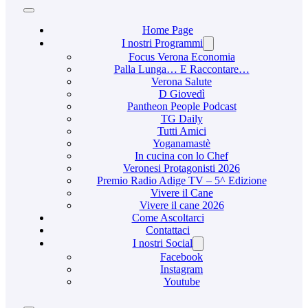
Home Page
I nostri Programmi
Focus Verona Economia
Palla Lunga… E Raccontare…
Verona Salute
D Giovedì
Pantheon People Podcast
TG Daily
Tutti Amici
Yoganamastè
In cucina con lo Chef
Veronesi Protagonisti 2026
Premio Radio Adige TV – 5^ Edizione
Vivere il Cane
Vivere il cane 2026
Come Ascoltarci
Contattaci
I nostri Social
Facebook
Instagram
Youtube