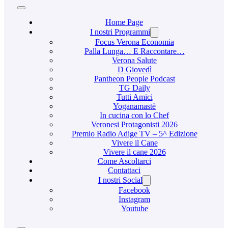
Home Page
I nostri Programmi
Focus Verona Economia
Palla Lunga… E Raccontare…
Verona Salute
D Giovedì
Pantheon People Podcast
TG Daily
Tutti Amici
Yoganamastè
In cucina con lo Chef
Veronesi Protagonisti 2026
Premio Radio Adige TV – 5^ Edizione
Vivere il Cane
Vivere il cane 2026
Come Ascoltarci
Contattaci
I nostri Social
Facebook
Instagram
Youtube