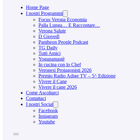
Home Page
I nostri Programmi
Focus Verona Economia
Palla Lunga… E Raccontare…
Verona Salute
D Giovedì
Pantheon People Podcast
TG Daily
Tutti Amici
Yoganamastè
In cucina con lo Chef
Veronesi Protagonisti 2026
Premio Radio Adige TV – 5^ Edizione
Vivere il Cane
Vivere il cane 2026
Come Ascoltarci
Contattaci
I nostri Social
Facebook
Instagram
Youtube