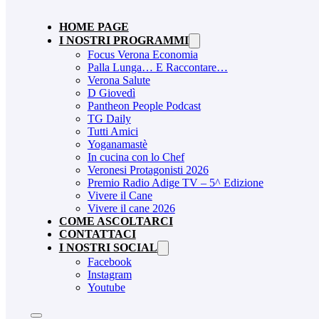
HOME PAGE
I NOSTRI PROGRAMMI
Focus Verona Economia
Palla Lunga… E Raccontare…
Verona Salute
D Giovedì
Pantheon People Podcast
TG Daily
Tutti Amici
Yoganamastè
In cucina con lo Chef
Veronesi Protagonisti 2026
Premio Radio Adige TV – 5^ Edizione
Vivere il Cane
Vivere il cane 2026
COME ASCOLTARCI
CONTATTACI
I NOSTRI SOCIAL
Facebook
Instagram
Youtube