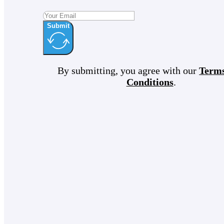
Submit
By submitting, you agree with our
Term
Conditions
.