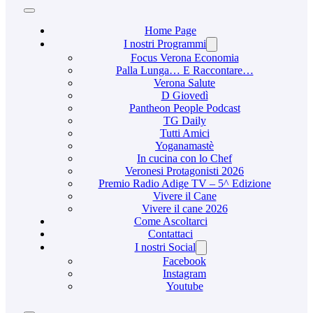
Home Page
I nostri Programmi
Focus Verona Economia
Palla Lunga… E Raccontare…
Verona Salute
D Giovedì
Pantheon People Podcast
TG Daily
Tutti Amici
Yoganamastè
In cucina con lo Chef
Veronesi Protagonisti 2026
Premio Radio Adige TV – 5^ Edizione
Vivere il Cane
Vivere il cane 2026
Come Ascoltarci
Contattaci
I nostri Social
Facebook
Instagram
Youtube