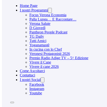
Home Page
I nostri Programmi
Focus Verona Economia
Palla Lunga… E Raccontare…
Verona Salute
D Giovedì
Pantheon People Podcast
TG Daily
Tutti Amici
Yoganamastè
In cucina con lo Chef
Veronesi Protagonisti 2026
Premio Radio Adige TV – 5^ Edizione
Vivere il Cane
Vivere il cane 2026
Come Ascoltarci
Contattaci
I nostri Social
Facebook
Instagram
Youtube