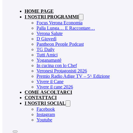
HOME PAGE
I NOSTRI PROGRAMMI
Focus Verona Economia
Palla Lunga… E Raccontare…
Verona Salute
D Giovedì
Pantheon People Podcast
TG Daily
Tutti Amici
Yoganamastè
In cucina con lo Chef
Veronesi Protagonisti 2026
Premio Radio Adige TV – 5^ Edizione
Vivere il Cane
Vivere il cane 2026
COME ASCOLTARCI
CONTATTACI
I NOSTRI SOCIAL
Facebook
Instagram
Youtube