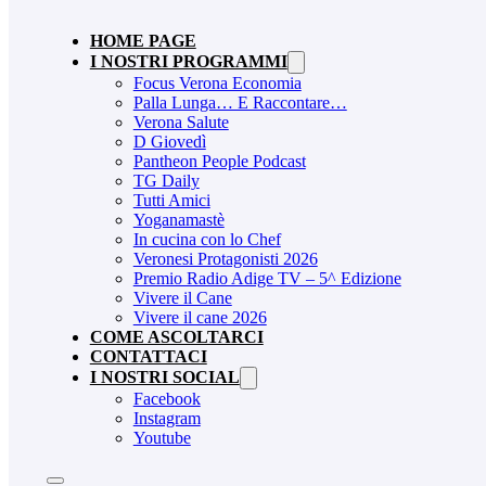
HOME PAGE
I NOSTRI PROGRAMMI
Focus Verona Economia
Palla Lunga… E Raccontare…
Verona Salute
D Giovedì
Pantheon People Podcast
TG Daily
Tutti Amici
Yoganamastè
In cucina con lo Chef
Veronesi Protagonisti 2026
Premio Radio Adige TV – 5^ Edizione
Vivere il Cane
Vivere il cane 2026
COME ASCOLTARCI
CONTATTACI
I NOSTRI SOCIAL
Facebook
Instagram
Youtube