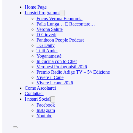
Home Page
I nostri Programmi
Focus Verona Economia
Palla Lunga… E Raccontare…
Verona Salute
D Giovedì
Pantheon People Podcast
TG Daily
Tutti Amici
Yoganamastè
In cucina con lo Chef
Veronesi Protagonisti 2026
Premio Radio Adige TV – 5^ Edizione
Vivere il Cane
Vivere il cane 2026
Come Ascoltarci
Contattaci
I nostri Social
Facebook
Instagram
Youtube