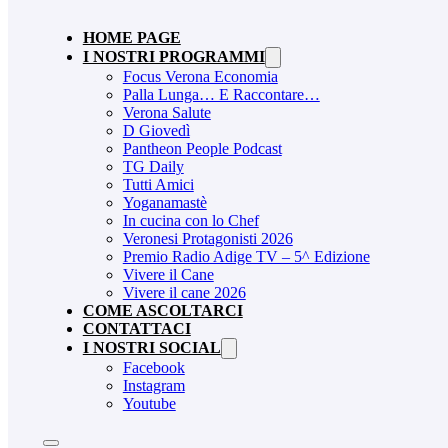
HOME PAGE
I NOSTRI PROGRAMMI
Focus Verona Economia
Palla Lunga… E Raccontare…
Verona Salute
D Giovedì
Pantheon People Podcast
TG Daily
Tutti Amici
Yoganamastè
In cucina con lo Chef
Veronesi Protagonisti 2026
Premio Radio Adige TV – 5^ Edizione
Vivere il Cane
Vivere il cane 2026
COME ASCOLTARCI
CONTATTACI
I NOSTRI SOCIAL
Facebook
Instagram
Youtube