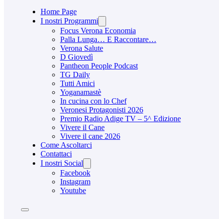
Home Page
I nostri Programmi
Focus Verona Economia
Palla Lunga… E Raccontare…
Verona Salute
D Giovedì
Pantheon People Podcast
TG Daily
Tutti Amici
Yoganamastè
In cucina con lo Chef
Veronesi Protagonisti 2026
Premio Radio Adige TV – 5^ Edizione
Vivere il Cane
Vivere il cane 2026
Come Ascoltarci
Contattaci
I nostri Social
Facebook
Instagram
Youtube