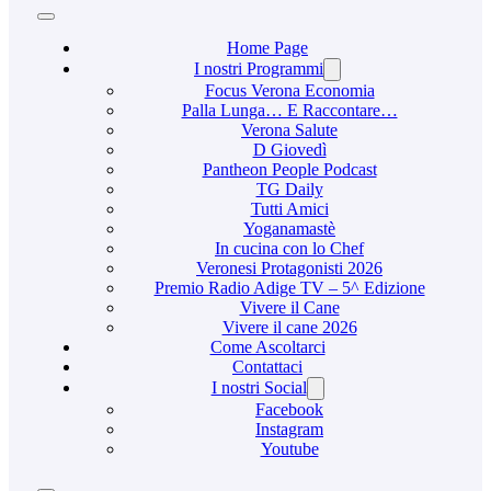
Home Page
I nostri Programmi
Focus Verona Economia
Palla Lunga… E Raccontare…
Verona Salute
D Giovedì
Pantheon People Podcast
TG Daily
Tutti Amici
Yoganamastè
In cucina con lo Chef
Veronesi Protagonisti 2026
Premio Radio Adige TV – 5^ Edizione
Vivere il Cane
Vivere il cane 2026
Come Ascoltarci
Contattaci
I nostri Social
Facebook
Instagram
Youtube