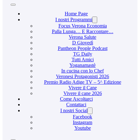
Home Page
I nostri Programmi
Focus Verona Economia
Palla Lunga… E Raccontare…
Verona Salute
D Giovedì
Pantheon People Podcast
TG Daily
Tutti Amici
Yoganamastè
In cucina con lo Chef
Veronesi Protagonisti 2026
Premio Radio Adige TV – 5^ Edizione
Vivere il Cane
Vivere il cane 2026
Come Ascoltarci
Contattaci
I nostri Social
Facebook
Instagram
Youtube