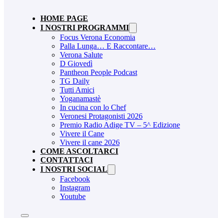
HOME PAGE
I NOSTRI PROGRAMMI
Focus Verona Economia
Palla Lunga… E Raccontare…
Verona Salute
D Giovedì
Pantheon People Podcast
TG Daily
Tutti Amici
Yoganamastè
In cucina con lo Chef
Veronesi Protagonisti 2026
Premio Radio Adige TV – 5^ Edizione
Vivere il Cane
Vivere il cane 2026
COME ASCOLTARCI
CONTATTACI
I NOSTRI SOCIAL
Facebook
Instagram
Youtube