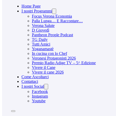
Home Page
I nostri Programmi
Focus Verona Economia
Palla Lunga… E Raccontare…
Verona Salute
D Giovedì
Pantheon People Podcast
TG Daily
Tutti Amici
Yoganamastè
In cucina con lo Chef
Veronesi Protagonisti 2026
Premio Radio Adige TV – 5^ Edizione
Vivere il Cane
Vivere il cane 2026
Come Ascoltarci
Contattaci
I nostri Social
Facebook
Instagram
Youtube