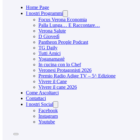
Home Page
I nostri Programmi
Focus Verona Economia
Palla Lunga… E Raccontare…
Verona Salute
D Giovedì
Pantheon People Podcast
TG Daily
Tutti Amici
Yoganamastè
In cucina con lo Chef
Veronesi Protagonisti 2026
Premio Radio Adige TV – 5^ Edizione
Vivere il Cane
Vivere il cane 2026
Come Ascoltarci
Contattaci
I nostri Social
Facebook
Instagram
Youtube