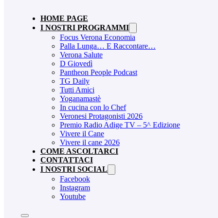
HOME PAGE
I NOSTRI PROGRAMMI
Focus Verona Economia
Palla Lunga… E Raccontare…
Verona Salute
D Giovedì
Pantheon People Podcast
TG Daily
Tutti Amici
Yoganamastè
In cucina con lo Chef
Veronesi Protagonisti 2026
Premio Radio Adige TV – 5^ Edizione
Vivere il Cane
Vivere il cane 2026
COME ASCOLTARCI
CONTATTACI
I NOSTRI SOCIAL
Facebook
Instagram
Youtube