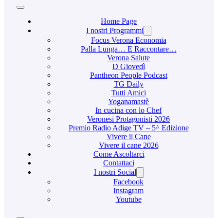
Home Page
I nostri Programmi
Focus Verona Economia
Palla Lunga… E Raccontare…
Verona Salute
D Giovedì
Pantheon People Podcast
TG Daily
Tutti Amici
Yoganamastè
In cucina con lo Chef
Veronesi Protagonisti 2026
Premio Radio Adige TV – 5^ Edizione
Vivere il Cane
Vivere il cane 2026
Come Ascoltarci
Contattaci
I nostri Social
Facebook
Instagram
Youtube