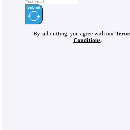
Submit
By submitting, you agree with our
Term
Conditions
.